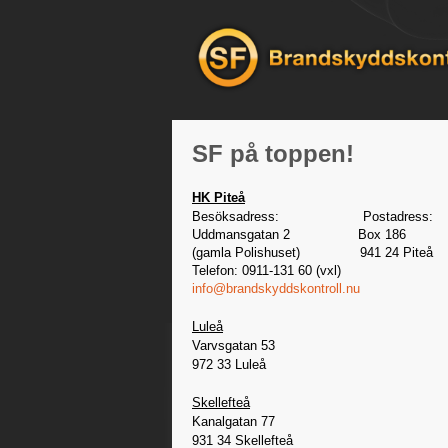
Hoppa till huvudinnehåll
SF på toppen!
HK Piteå
Besöksadress: Postadress:
Uddmansgatan 2 Box 186
(gamla Polishuset) 941 24 Piteå
Telefon: 0911-131 60 (vxl)
info@brandskyddskontroll.nu
Luleå
Varvsgatan 53
972 33 Luleå
Skellefteå
Kanalgatan 77
931 34 Skellefteå