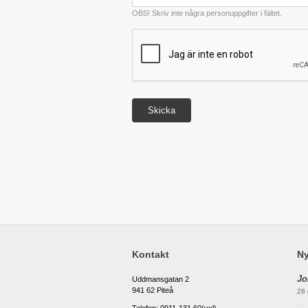
OBS! Skriv inte några personuppgifter i fältet.
Kontakt
Ny
Jo
Uddmansgatan 2
941 62 Piteå
28 
...