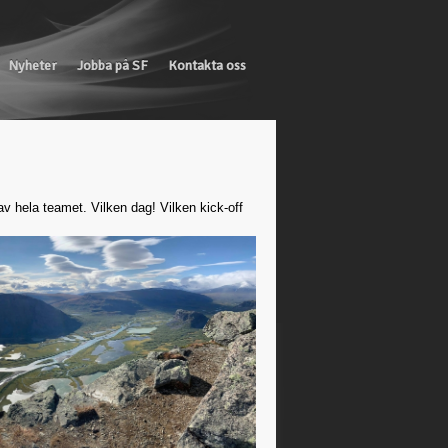
Nyheter
Jobba på SF
Kontakta oss
v hela teamet. Vilken dag! Vilken kick-off