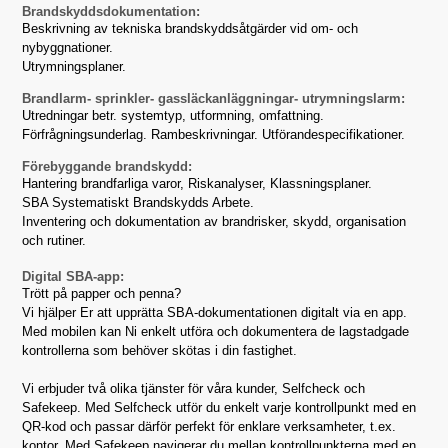
Brandskyddsdokumentation:
Beskrivning av tekniska brandskyddsåtgärder vid om- och
nybyggnationer.
Utrymningsplaner.
Brandlarm- sprinkler- gassläckanläggningar- utrymningslarm:
Utredningar betr. systemtyp, utformning, omfattning.
Förfrågningsunderlag. Rambeskrivningar. Utförandespecifikationer.
Förebyggande brandskydd:
Hantering brandfarliga varor, Riskanalyser, Klassningsplaner.
SBA Systematiskt Brandskydds Arbete.
Inventering och dokumentation av brandrisker, skydd, organisation
och rutiner.
Digital SBA-app:
Trött på papper och penna?
Vi hjälper Er att upprätta SBA-dokumentationen digitalt via en app.
Med mobilen kan Ni enkelt utföra och dokumentera de lagstadgade
kontrollerna som behöver skötas i din fastighet.
Vi erbjuder två olika tjänster för våra kunder, Selfcheck och
Safekeep. Med Selfcheck utför du enkelt varje kontrollpunkt med en
QR-kod och passar därför perfekt för enklare verksamheter, t.ex.
kontor. Med Safekeep navigerar du mellan kontrollpunkterna med en