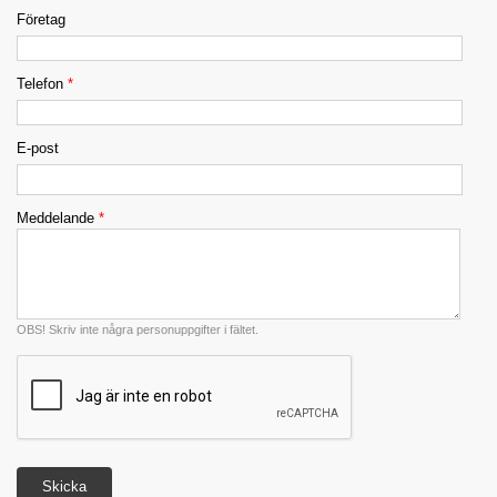
Företag
Telefon
*
E-post
Meddelande
*
OBS! Skriv inte några personuppgifter i fältet.