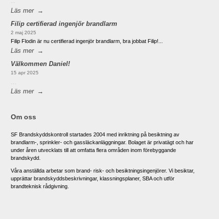
...
Läs mer
Filip certifierad ingenjör brandlarm
2 maj 2025
Filip Flodin är nu certifierad ingenjör brandlarm, bra jobbat Filip!...
Läs mer
Välkommen Daniel!
15 apr 2025
...
Läs mer
Om oss
SF Brandskyddskontroll startades 2004 med inriktning på besiktning av
brandlarm-, sprinkler- och gassläckanläggningar. Bolaget är privatägt och har
under åren utvecklats till att omfatta flera områden inom förebyggande
brandskydd.
Våra anställda arbetar som brand- risk- och besiktningsingenjörer. Vi besiktar,
upprättar brandskyddsbeskrivningar, klassningsplaner, SBA och utför
brandteknisk rådgivning.