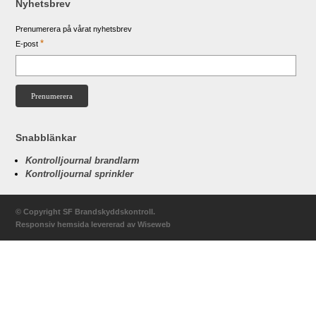
Nyhetsbrev
Prenumerera på vårat nyhetsbrev
*
E-post
Snabblänkar
Kontrolljournal brandlarm
Kontrolljournal sprinkler
© Copyright SF Brandskyddskontroll.
Responsiv hemsida
levererad av
Wiseweb