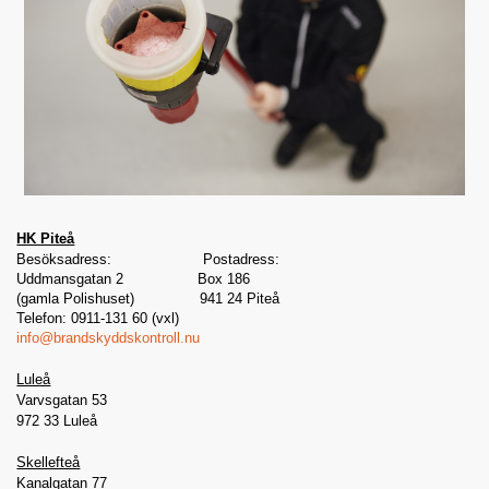
HK Piteå
Besöksadress: Postadress:
Uddmansgatan 2 Box 186
(gamla Polishuset) 941 24 Piteå
Telefon: 0911-131 60 (vxl)
info@brandskyddskontroll.nu
Luleå
Varvsgatan 53
972 33 Luleå
Skellefteå
Kanalgatan 77